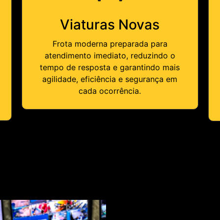
Viaturas Novas
Frota moderna preparada para
atendimento imediato, reduzindo o
tempo de resposta e garantindo mais
agilidade, eficiência e segurança em
cada ocorrência.