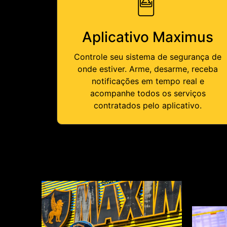
Aplicativo Maximus
Controle seu sistema de segurança de
onde estiver. Arme, desarme, receba
notificações em tempo real e
acompanhe todos os serviços
contratados pelo aplicativo.